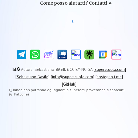
Come posso aiut
arti
? Contat
ti
⏩
🔒
📊
Autore
: Sebastiano
BASILE
CC BY-NC-SA
[
superscuola.com
]
[
Sebastiano Basile
] [
info@superscuola.com
] [
sostegno.t.me
]
[
GitHub
]
Quando non potranno eguagliarti o superarti, proveranno a sporcarti.
(G.
Falcone
)